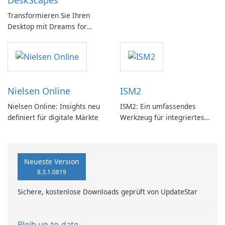
DeskScapes
PC!
Transformieren Sie Ihren
Desktop mit Dreams for
DeskScapes
Nielsen Online
ISM2
Nielsen Online: Insights neu
ISM2: Ein umfassendes
definiert für digitale Märkte
Werkzeug für integriertes
Softwaremanagement
Neueste Version
8.3.1.0819
Sichere, kostenlose Downloads geprüft von UpdateStar
Bleib up-to-date