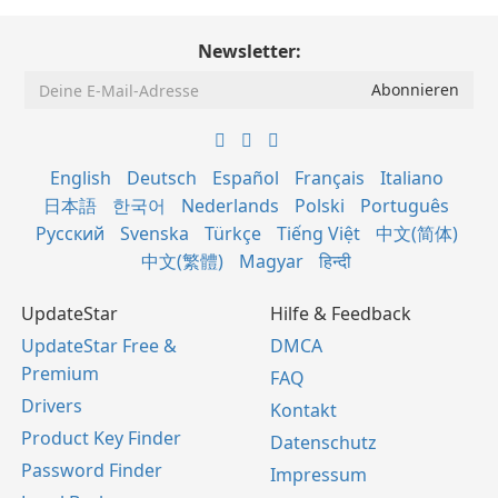
Newsletter:
English
Deutsch
Español
Français
Italiano
日本語
한국어
Nederlands
Polski
Português
Русский
Svenska
Türkçe
Tiếng Việt
中文(简体)
中文(繁體)
Magyar
हिन्दी
UpdateStar
Hilfe & Feedback
UpdateStar Free &
DMCA
Premium
FAQ
Drivers
Kontakt
Product Key Finder
Datenschutz
Password Finder
Impressum