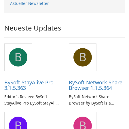
Aktueller Newsletter
Neueste Updates
B
B
BySoft StayAlive Pro
BySoft Network Share
3.1.5.363
Browser 1.1.5.364
Editor's Review: BySoft
BySoft Network Share
StayAlive Pro BySoft StayAlive
Browser by BySoft is a
Pro is a reliable software
comprehensive software
application designed to
application that allows users
B
B
ensure the continuous and
to easily browse and manage
uninterrupted operation of
shared folders on their