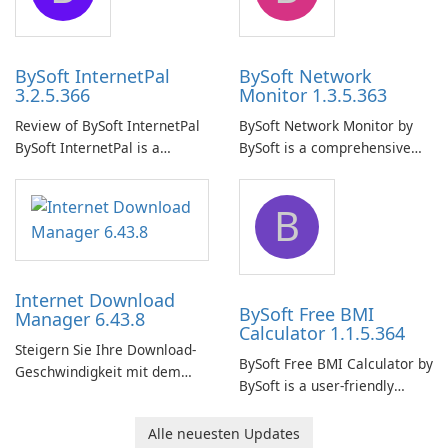
your computer system.
network.
BySoft InternetPal
BySoft Network
3.2.5.366
Monitor 1.3.5.363
Review of BySoft InternetPal
BySoft Network Monitor by
BySoft InternetPal is a
BySoft is a comprehensive
comprehensive software
network monitoring software
application designed to
designed to help businesses
B
monitor your internet
effectively manage their
connection and provide real-
network infrastructure.
time insights into its
performance.
Internet Download
BySoft Free BMI
Manager 6.43.8
Calculator 1.1.5.364
Steigern Sie Ihre Download-
BySoft Free BMI Calculator by
Geschwindigkeit mit dem
BySoft is a user-friendly
Internet Download Manager!
software application
designed to help you
Alle neuesten Updates