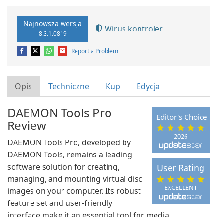
Najnowsza wersja
Wirus kontroler
8.3.1.0819
Report a Problem
Opis
Techniczne
Kup
Edycja
DAEMON Tools Pro
Editor's Choice
Review
2026
DAEMON Tools Pro, developed by
DAEMON Tools, remains a leading
software solution for creating,
User Rating
managing, and mounting virtual disc
EXCELLENT
images on your computer. Its robust
feature set and user-friendly
interface make it an essential tool for media