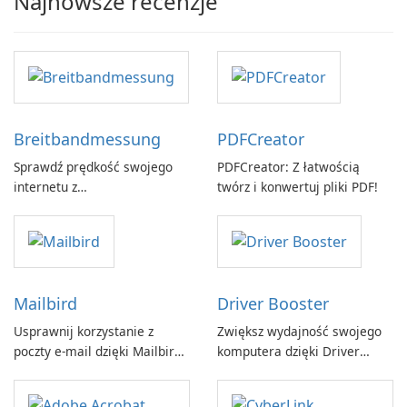
Najnowsze recenzje
Breitbandmessung
PDFCreator
Sprawdź prędkość swojego
PDFCreator: Z łatwością
internetu z
twórz i konwertuj pliki PDF!
Breitbandmessung by zafaco
GmbH!
Mailbird
Driver Booster
Usprawnij korzystanie z
Zwiększ wydajność swojego
poczty e-mail dzięki Mailbird
komputera dzięki Driver
by Maryssael.
Booster firmy IObit