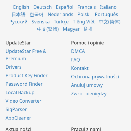
English
Deutsch
Español
Français
Italiano
日本語
한국어
Nederlands
Polski
Português
Русский
Svenska
Türkçe
Tiếng Việt
中文(简体)
中文(繁體)
Magyar
हिन्दी
UpdateStar
Pomoc i opinie
UpdateStar Free &
DMCA
Premium
FAQ
Drivers
Kontakt
Product Key Finder
Ochrona prywatności
Password Finder
Anuluj umowy
Local Backup
Zwrot pieniędzy
Video Converter
SigParser
AppCleaner
Aktualności
Pracuj z nami