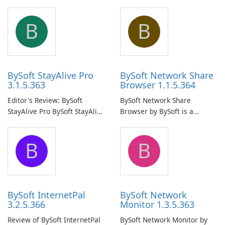
B
B
BySoft StayAlive Pro
BySoft Network Share
3.1.5.363
Browser 1.1.5.364
Editor's Review: BySoft
BySoft Network Share
StayAlive Pro BySoft StayAlive
Browser by BySoft is a
Pro is a reliable software
comprehensive software
application designed to
application that allows users
B
B
ensure the continuous and
to easily browse and manage
uninterrupted operation of
shared folders on their
your computer system.
network.
BySoft InternetPal
BySoft Network
3.2.5.366
Monitor 1.3.5.363
Review of BySoft InternetPal
BySoft Network Monitor by