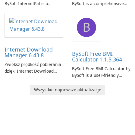
BySoft InternetPal is a
BySoft is a comprehensive
comprehensive software
network monitoring software
application designed to
designed to help businesses
B
monitor your internet
effectively manage their
connection and provide real-
network infrastructure.
time insights into its
performance.
Internet Download
BySoft Free BMI
Manager 6.43.8
Calculator 1.1.5.364
Zwiększ prędkość pobierania
BySoft Free BMI Calculator by
dzięki Internet Download
BySoft is a user-friendly
Manager!
software application
designed to help you
Wszystkie najnowsze aktualizacje
calculate your Body Mass
Index quickly and accurately.