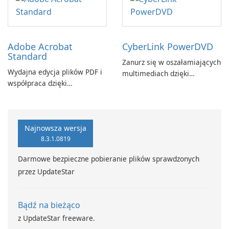
Adobe Acrobat
CyberLink PowerDVD
Standard
Zanurz się w oszałamiających
Wydajna edycja plików PDF i
multimediach dzięki
współpraca dzięki
CyberLink PowerDVD
programowi Adobe Acrobat
Standard.
Najnowsza wersja
8.3.1.0819
Darmowe bezpieczne pobieranie plików sprawdzonych
przez UpdateStar
Bądź na bieżąco
z UpdateStar freeware.