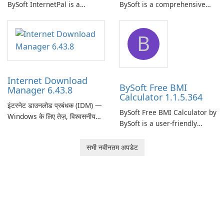
BySoft InternetPal is a
BySoft is a comprehensive
comprehensive software
network monitoring software
application designed to
designed to help businesses
B
monitor your internet
effectively manage their
connection and provide real-
network infrastructure.
time insights into its
performance.
Internet Download
BySoft Free BMI
Manager 6.43.8
Calculator 1.1.5.364
इंटरनेट डाउनलोड प्रबंधक (IDM) —
BySoft Free BMI Calculator by
Windows के लिए तेज़, विश्वसनीय
BySoft is a user-friendly
डाउनलोड प्रबंधक Tonec Inc. से
software application
इंटरनेट डाउनलोड प्रबंधक (IDM)
designed to help you
सभी नवीनतम अपडेट
Microsoft Windows के लिए एक
calculate your Body Mass
लंबे समय से स्थापित डाउनलोड त्वरक
Index quickly and accurately.
और प्रबंधक है जो गति, विश्वसनीयता
और तंग ब्राउज़र …