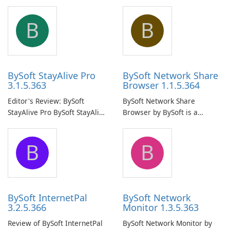
B
B
BySoft StayAlive Pro
BySoft Network Share
3.1.5.363
Browser 1.1.5.364
Editor's Review: BySoft
BySoft Network Share
StayAlive Pro BySoft StayAlive
Browser by BySoft is a
Pro is a reliable software
comprehensive software
application designed to
application that allows users
B
B
ensure the continuous and
to easily browse and manage
uninterrupted operation of
shared folders on their
your computer system.
network.
BySoft InternetPal
BySoft Network
3.2.5.366
Monitor 1.3.5.363
Review of BySoft InternetPal
BySoft Network Monitor by