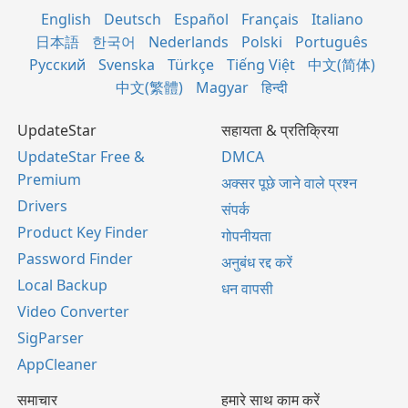
English
Deutsch
Español
Français
Italiano
日本語
한국어
Nederlands
Polski
Português
Русский
Svenska
Türkçe
Tiếng Việt
中文(简体)
中文(繁體)
Magyar
हिन्दी
UpdateStar
सहायता & प्रतिक्रिया
UpdateStar Free &
DMCA
Premium
अक्सर पूछे जाने वाले प्रश्न
Drivers
संपर्क
Product Key Finder
गोपनीयता
Password Finder
अनुबंध रद्द करें
Local Backup
धन वापसी
Video Converter
SigParser
AppCleaner
समाचार
हमारे साथ काम करें