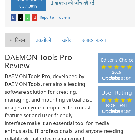
वायरस की जाँच की गई
8.3.1.0819
Report a Problem
या क़िस्‍म
तकनीकी
खरीद
संपादन करना
DAEMON Tools Pro
Editor's Choice
Review
2026
DAEMON Tools Pro, developed by
DAEMON Tools, remains a leading
software solution for creating,
User Rating
managing, and mounting virtual disc
EXCELLENT
images on your computer. Its robust
feature set and user-friendly
interface make it an essential tool for media
enthusiasts, IT professionals, and anyone needing
reliable virtual drive management.