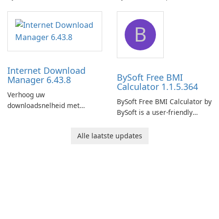
comprehensive software
network monitoring software
application designed to
designed to help businesses
B
monitor your internet
effectively manage their
connection and provide real-
network infrastructure.
time insights into its
performance.
Internet Download
BySoft Free BMI
Manager 6.43.8
Calculator 1.1.5.364
Verhoog uw
BySoft Free BMI Calculator by
downloadsnelheid met
BySoft is a user-friendly
Internet Download Manager!
software application
designed to help you
Alle laatste updates
calculate your Body Mass
Index quickly and accurately.