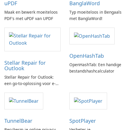
uPDF
BanglaWord
Maak en bewerk moeiteloos
Typ moeiteloos in Bengaals
PDF's met uPDF van UPDF
met BanglaWord!
OpenHashTab
Stellar Repair for
OpenHashTab: Een handige
Outlook
bestandshashcalculator
Stellar Repair for Outlook:
een go-to-oplossing voor e-
mailherstel
TunnelBear
SpotPlayer
Bescherm je online privacy
Verbeter je