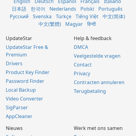
English
Deutsch
Español
Français
Italiano
日本語
한국어
Nederlands
Polski
Português
Русский
Svenska
Türkçe
Tiếng Việt
中文(简体)
中文(繁體)
Magyar
हिन्दी
UpdateStar
Help & feedback
UpdateStar Free &
DMCA
Premium
Veelgestelde vragen
Drivers
Contact
Product Key Finder
Privacy
Password Finder
Contracten annuleren
Local Backup
Terugbetaling
Video Converter
SigParser
AppCleaner
Nieuws
Werk met ons samen