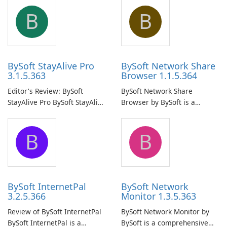
B
B
BySoft StayAlive Pro
BySoft Network Share
3.1.5.363
Browser 1.1.5.364
Editor's Review: BySoft
BySoft Network Share
StayAlive Pro BySoft StayAlive
Browser by BySoft is a
Pro is a reliable software
comprehensive software
application designed to
application that allows users
B
B
ensure the continuous and
to easily browse and manage
uninterrupted operation of
shared folders on their
your computer system.
network.
BySoft InternetPal
BySoft Network
3.2.5.366
Monitor 1.3.5.363
Review of BySoft InternetPal
BySoft Network Monitor by
BySoft InternetPal is a
BySoft is a comprehensive